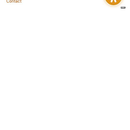
Contact
ENTREPRISE
N° Registre du Commerce :
B226380
N° TVA international :
LU30539334
Dénomination commerciale :
CLEVELEC S.A R.L.
Siège social :
3 rue de la Paix