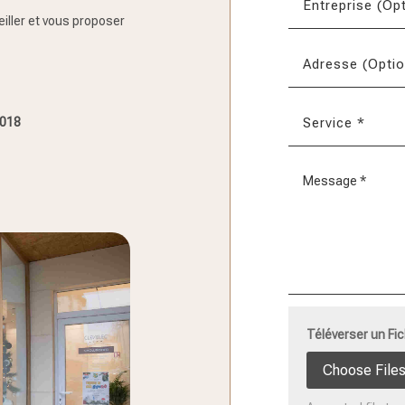
iller et vous proposer
s
2018
Téléverser un Fic
File Input
Choose File