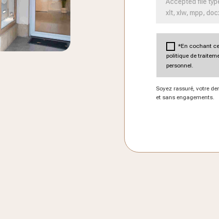
Accepted file type
xlt, xlw, mpp, doc
*En cochant cet
politique de traite
personnel.
Soyez rassuré, votre de
et sans engagements.