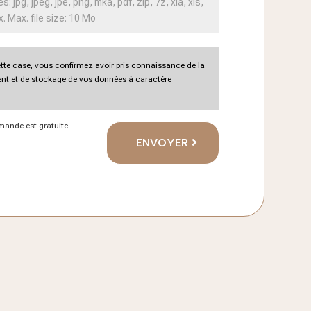
s: jpg, jpeg, jpe, png, mka, pdf, zip, 7z, xla, xls,
x. Max. file size: 10 Mo
te case, vous confirmez avoir pris connaissance de la
ment et de stockage de vos données à caractère
mande est gratuite
ENVOYER