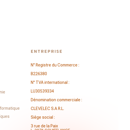
ENTREPRISE
N° Registre du Commerce :
B226380
N° TVA international :
LU30539334
nie
Dénomination commerciale :
nformatique
CLEVELEC S.A R.L.
ïques
Siège social :
3 rue de la Paix