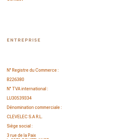
ENTREPRISE
N° Registre du Commerce :
B226380
N° TVA international :
LU30539334
Dénomination commerciale :
CLEVELEC S.A R.L.
Siège social :
3 rue de la Paix